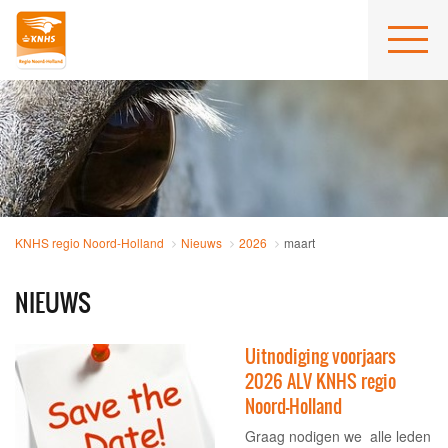
KNHS regio Noord-Holland
Nieuws
2026
maart
NIEUWS
Uitnodiging voorjaars
2026 ALV KNHS regio
Noord-Holland
Graag nodigen we alle leden