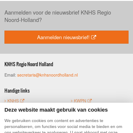
Aanmelden voor de nieuwsbrief KNHS Regio
Noord-Holland?
Aanmelden nieuwsbrief!
KNHS Regio Noord Holland
Email:
secretaris@knhsnoordholland.nl
Handige links
KNHS
KWPN
FNRS
Mijn KNHS
Deze website maakt gebruik van cookies
Luifoto
We gebruiken cookies om content en advertenties te
personaliseren, om functies voor social media te bieden en om
ons websiteverkeer te analyseren. U gaat akkoord met onze