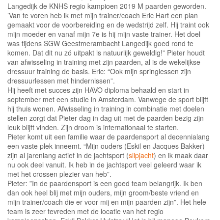
Langedijk de KNHS regio kampioen 2019 M paarden geworden.
’Van te voren heb ik met mijn trainer/coach Eric Hart een plan
gemaakt voor de voorbereiding en de wedstrijd zelf. Hij traint ook
mijn moeder en vanaf mijn 7e is hij mijn vaste trainer. Het doel
was tijdens SGW Geestmerambacht Langedijk goed rond te
komen. Dat dit nu zó uitpakt is natuurlijk geweldig!” Pieter houdt
van afwisseling in training met zijn paarden, al is de wekelijkse
dressuur training de basis. Eric: “Ook mijn springlessen zijn
dressuurlessen met hindernissen”.
Hij heeft met succes zijn HAVO diploma behaald en start in
september met een studie in Amsterdam. Vanwege de sport blijft
hij thuis wonen. Afwisseling in training in combinatie met doelen
stellen zorgt dat Pieter dag in dag uit met de paarden bezig zijn
leuk blijft vinden. Zijn droom is internationaal te starten.
Pieter komt uit een familie waar de paardensport al decennialang
een vaste plek inneemt. “Mijn ouders (Eskil en Jacques Bakker)
zijn al jarenlang actief in de jachtsport (
slipjacht
) en ik maak daar
nu ook deel vanuit. Ik heb in de jachtsport veel geleerd waar ik
met het crossen plezier van heb”.
Pieter: ”In de paardensport is een goed team belangrijk. Ik ben
dan ook heel blij met mijn ouders, mijn groom/beste vriend en
mijn trainer/coach die er voor mij en mijn paarden zijn”. Het hele
team is zeer tevreden met de locatie van het regio