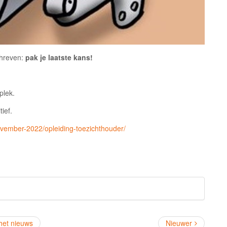
chreven:
pak je laatste kans!
plek.
ief.
ovember-2022/opleiding-toezichthouder/
 het nieuws
Nieuwer